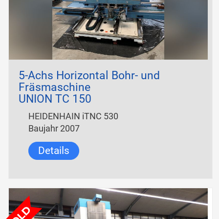
5-Achs Horizontal Bohr- und
Fräsmaschine
UNION TC 150
HEIDENHAIN iTNC 530
Baujahr 2007
Details