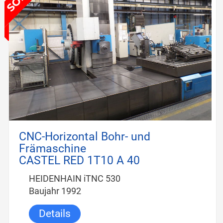
CNC-Horizontal Bohr- und
Främaschine
CASTEL RED 1T10 A 40
HEIDENHAIN iTNC 530
Baujahr 1992
Details