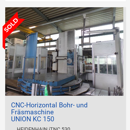
CNC-Horizontal Bohr- und
Fräsmaschine
UNION KC 150
HEIDENHAIN iTNC 530