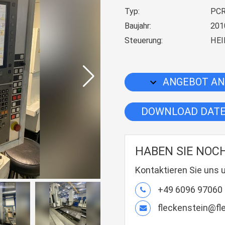
Typ:
PCR
Baujahr:
201
Steuerung:
HEI
ANGEBOT AN
DOWNLOAD DAT
HABEN SIE NOC
Kontaktieren Sie uns 
+49 6096 97060
fleckenstein@f