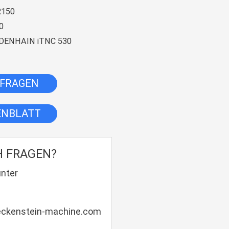
150
0
DENHAIN iTNC 530
FRAGEN
ENBLATT
H FRAGEN?
unter
leckenstein-machine.com