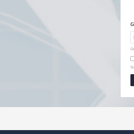
G
Ge
Si