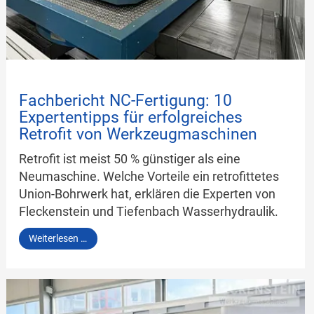
Fachbericht NC-Fertigung: 10
Expertentipps für erfolgreiches
Retrofit von Werkzeugmaschinen
Retrofit ist meist 50 % günstiger als eine
Neumaschine. Welche Vorteile ein retrofittetes
Union-Bohrwerk hat, erklären die Experten von
Fleckenstein und Tiefenbach Wasserhydraulik.
Fachbericht
Weiterlesen …
NC-
Fertigung:
10
Expertentipps