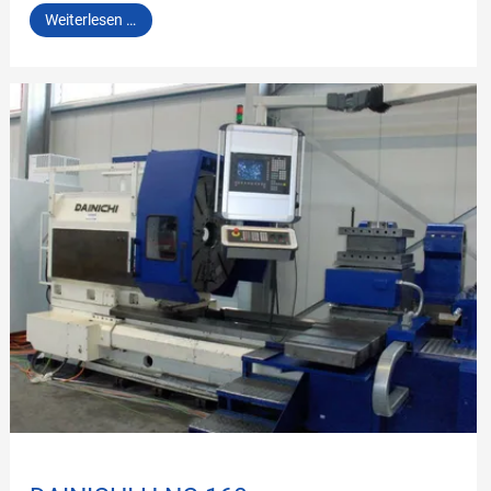
AXA
Weiterlesen …
VHC
3-
XTS/50