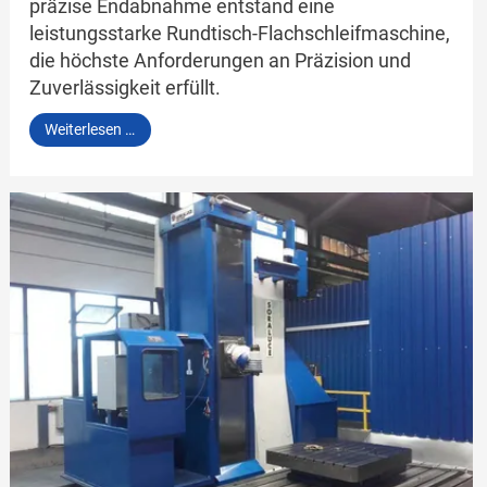
präzise Endabnahme entstand eine
leistungsstarke Rundtisch-Flachschleifmaschine,
die höchste Anforderungen an Präzision und
Zuverlässigkeit erfüllt.
ELB
Weiterlesen …
ROTARY
60
SPS
NK