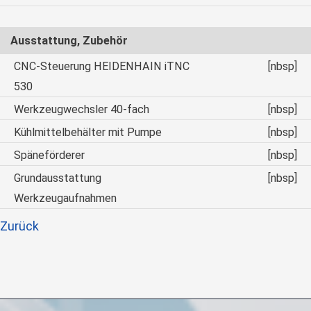
Ausstattung, Zubehör
CNC-Steuerung HEIDENHAIN iTNC
[nbsp]
530
Werkzeugwechsler 40-fach
[nbsp]
Kühlmittelbehälter mit Pumpe
[nbsp]
Späneförderer
[nbsp]
Grundausstattung
[nbsp]
Werkzeugaufnahmen
Zurück