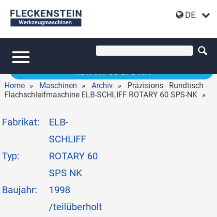
DE
CNC-PRÄZISIONS-RUNDTISCH- UND
FLACHSCHLEIFMASCHINE ELB-SCHLIFF
ROTARY 60 SPS NK
Home
Maschinen
Archiv
Präzisions - Rundtisch -
Flachschleifmaschine ELB-SCHLIFF ROTARY 60 SPS-NK
Fabrikat:
ELB-
SCHLIFF
Typ:
ROTARY 60
SPS NK
Baujahr:
1998
/teilüberholt