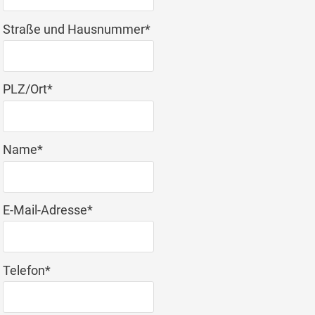
Pflichtfeld
Straße und Hausnummer
*
Pflichtfeld
PLZ/Ort
*
Pflichtfeld
Name
*
Pflichtfeld
E-Mail-Adresse
*
Pflichtfeld
Telefon
*