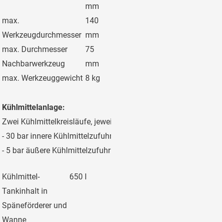
mm
max.
140
Werkzeugdurchmesser
mm
max. Durchmesser
75
Nachbarwerkzeug
mm
max. Werkzeuggewicht
8 kg
Kühlmittelanlage:
Zwei Kühlmittelkreisläufe, jeweils mit eigener Filtereinheit:
- 30 bar innere Kühlmittelzufuhr durch die Spindel
- 5 bar äußere Kühlmittelzufuhr über Brausekranz (4Düsen)
Kühlmittel-
650 l
Tankinhalt in
Späneförderer und
Wanne