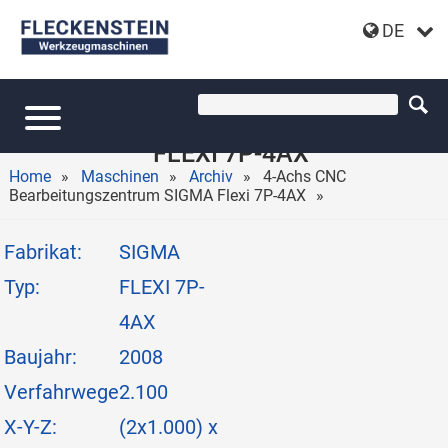
DE
4-ACHS-CNC-
BEARBEITUNGSZENTRUM SIGMA
FLEXI 7P-4AX
Home
Maschinen
Archiv
4-Achs CNC
Bearbeitungszentrum SIGMA Flexi 7P-4AX
Fabrikat:
SIGMA
Typ:
FLEXI 7P-
4AX
Baujahr:
2008
Verfahrwege
2.100
X-Y-Z:
(2x1.000) x